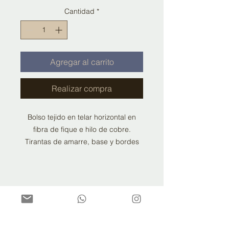
oferta
Cantidad
*
Agregar al carrito
Realizar compra
Bolso tejido en telar horizontal en
fibra de fique e hilo de cobre.
Tirantas de amarre, base y bordes
del bolso en cuero 100% genuino.
Ensamble y confeccion hecha a
mano.
Forro interior y cierre en seda
CONTACTO
poliester.
info@fibrica.com.co
Herrajes metalicos importados.
Whatsapp: +57 3138903917