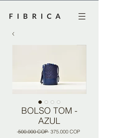
F I B R I C A
BOLSO TOM -
AZUL
Precio
Precio
 500.000 COP 
375.000 COP
de